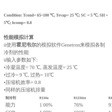
Condition: Tcond= 65~100 ℃, Tevap= 25 ℃; SC = 5 ℃, SH =
5℃; hcomp= 0.8
性能模拟计算
ü
使用
霍尼韦尔
的模拟软件
Genetron
来模拟各制
冷剂的性能
ü
输入参数如下
:
•
冷凝温度
= 70 ℃,
蒸发温度
= 25 ℃
•
过冷
= 9 ℃,
过热
= 10℃
•
压缩机效率
= 0.8
•
同样的压缩机排量
制冷剂
R134a
R1234ze
R
能力
1 00%
76%
9