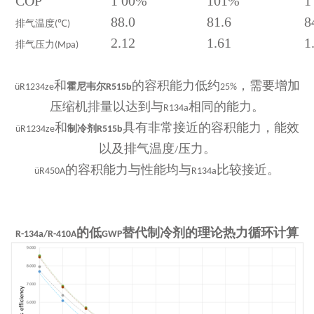
COP
1 00%
101%
1
88.0
81.6
8
排气温度
℃
(
)
2.12
1.61
1
排气压力
(Mpa)
和
的容积能力低约
，需要增加
üR1234ze
霍尼韦尔R515b
25%
压缩机排量以达到与
相同的能力。
R134a
和
具有非常接近的容积能力，能效
üR1234ze
制冷剂R515b
以及排气温度
压力。
/
的容积能力与性能均与
比较接近。
üR450A
R134a
的低
替代制冷剂的理论热力循环计算
R-134a/R-410A
GWP